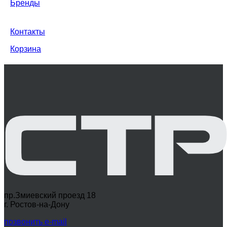
Бренды
Контакты
Корзина
пр.Змиевский проезд 18
г. Ростов-на-Дону
позвонить
e-mail