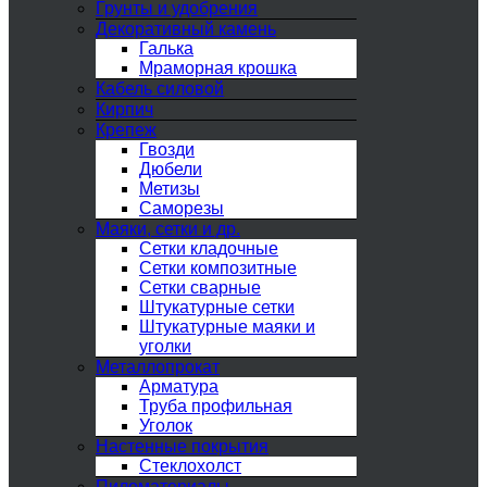
Грунты и удобрения
Декоративный камень
Галька
Мраморная крошка
Кабель силовой
Кирпич
Крепеж
Гвозди
Дюбели
Метизы
Саморезы
Маяки, сетки и др.
Сетки кладочные
Сетки композитные
Сетки сварные
Штукатурные сетки
Штукатурные маяки и
уголки
Металлопрокат
Арматура
Труба профильная
Уголок
Настенные покрытия
Стеклохолст
Пиломатериалы