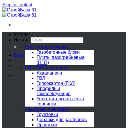
Skip to content
Каталог
Искать:
Блоки строительные
Газобетонные блоки
Вход
Плиты пазогребневые
(ПГП)
ГКЛ, ГВЛ и профиль
Аквапанели
ГВЛ
Гипсокартон (ГКЛ)
Профиль и
комплектующие
Уплотнительная лента,
серпянка
Грунтовки и добавки
Грунтовки
Добавки для растворов
Пропитки