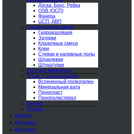
Доска, Брус, Рейка
OSB (ОСП)
Фанера
ЦСП, ДВП
Строительные смеси
Гидроизоляция
Затирки
Кладочные смеси
Клеи
Стяжки и наливные полы
Шпаклевки
Штукатурки
Сыпучие материалы
Тепло и шумоизоляция
Вспененный полиэтилен
Минеральная вата
Пенопласт
Пенополистирол
Цемент
Прочее
Бренды
Доставка
Контакты