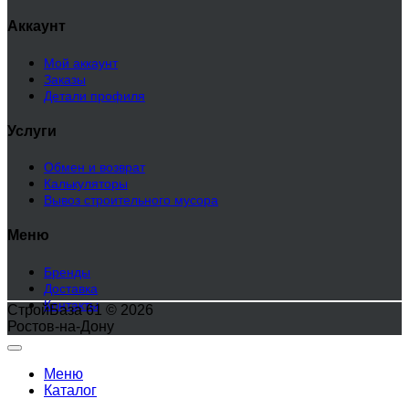
Аккаунт
Мой аккаунт
Заказы
Детали профиля
Услуги
Обмен и возврат
Калькуляторы
Вывоз строительного мусора
Меню
Бренды
Доставка
Контакты
СтройБаза 61 © 2026
Ростов-на-Дону
Меню
Каталог