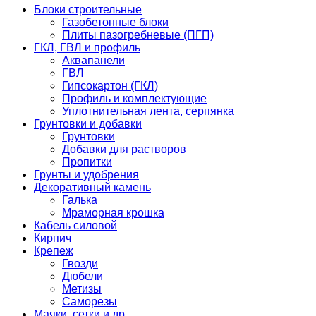
Блоки строительные
Газобетонные блоки
Плиты пазогребневые (ПГП)
ГКЛ, ГВЛ и профиль
Аквапанели
ГВЛ
Гипсокартон (ГКЛ)
Профиль и комплектующие
Уплотнительная лента, серпянка
Грунтовки и добавки
Грунтовки
Добавки для растворов
Пропитки
Грунты и удобрения
Декоративный камень
Галька
Мраморная крошка
Кабель силовой
Кирпич
Крепеж
Гвозди
Дюбели
Метизы
Саморезы
Маяки, сетки и др.