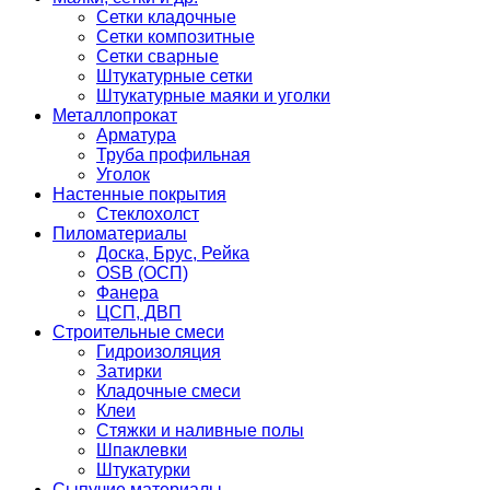
Сетки кладочные
Сетки композитные
Сетки сварные
Штукатурные сетки
Штукатурные маяки и уголки
Металлопрокат
Арматура
Труба профильная
Уголок
Настенные покрытия
Стеклохолст
Пиломатериалы
Доска, Брус, Рейка
OSB (ОСП)
Фанера
ЦСП, ДВП
Строительные смеси
Гидроизоляция
Затирки
Кладочные смеси
Клеи
Стяжки и наливные полы
Шпаклевки
Штукатурки
Сыпучие материалы