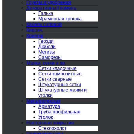
Грунты и удобрения
Декоративный камень
Галька
Мраморная крошка
Кабель силовой
Кирпич
Крепеж
Гвозди
Дюбели
Метизы
Саморезы
Маяки, сетки и др.
Сетки кладочные
Сетки композитные
Сетки сварные
Штукатурные сетки
Штукатурные маяки и
уголки
Металлопрокат
Арматура
Труба профильная
Уголок
Настенные покрытия
Стеклохолст
Пиломатериалы