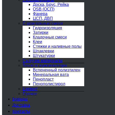
Доска, Брус, Рейка
OSB (ОСП)
Фанера
ЦСП, ДВП
Строительные смеси
Гидроизоляция
Затирки
Кладочные смеси
Клеи
Стяжки и наливные полы
Шпаклевки
Штукатурки
Сыпучие материалы
Тепло и шумоизоляция
Вспененный полиэтилен
Минеральная вата
Пенопласт
Пенополистирол
Цемент
Прочее
Бренды
Доставка
Контакты