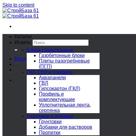
Skip to content
Каталог
Искать:
Блоки строительные
Газобетонные блоки
Вход
Плиты пазогребневые
(ПГП)
ГКЛ, ГВЛ и профиль
Аквапанели
ГВЛ
Гипсокартон (ГКЛ)
Профиль и
комплектующие
Уплотнительная лента,
серпянка
Грунтовки и добавки
Грунтовки
Добавки для растворов
Пропитки