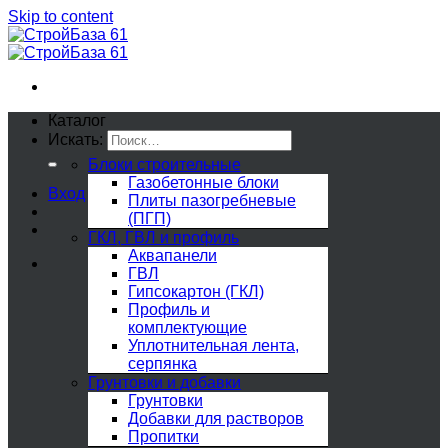
Skip to content
Каталог
Искать:
Блоки строительные
Газобетонные блоки
Вход
Плиты пазогребневые
(ПГП)
ГКЛ, ГВЛ и профиль
Аквапанели
ГВЛ
Гипсокартон (ГКЛ)
Профиль и
комплектующие
Уплотнительная лента,
серпянка
Грунтовки и добавки
Грунтовки
Добавки для растворов
Пропитки