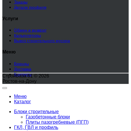
Заказы
Детали профиля
Услуги
Обмен и возврат
Калькуляторы
Вывоз строительного мусора
Меню
Бренды
Доставка
Контакты
СтройБаза 61 © 2026
Ростов-на-Дону
Меню
Каталог
Блоки строительные
Газобетонные блоки
Плиты пазогребневые (ПГП)
ГКЛ, ГВЛ и профиль