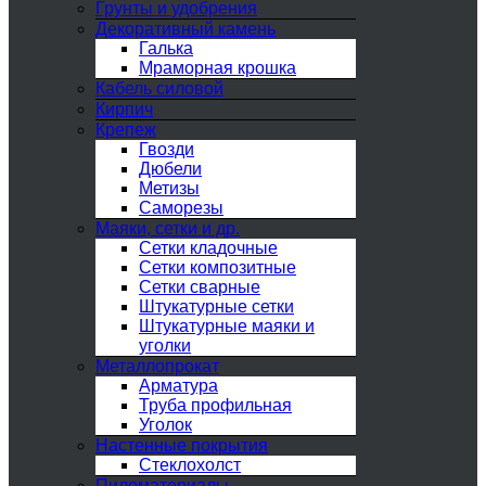
Грунты и удобрения
Декоративный камень
Галька
Мраморная крошка
Кабель силовой
Кирпич
Крепеж
Гвозди
Дюбели
Метизы
Саморезы
Маяки, сетки и др.
Сетки кладочные
Сетки композитные
Сетки сварные
Штукатурные сетки
Штукатурные маяки и
уголки
Металлопрокат
Арматура
Труба профильная
Уголок
Настенные покрытия
Стеклохолст
Пиломатериалы