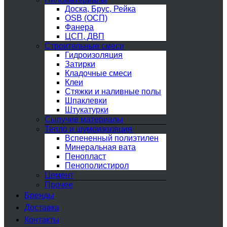
Доска, Брус, Рейка
OSB (ОСП)
Фанера
ЦСП, ДВП
Строительные смеси
Гидроизоляция
Затирки
Кладочные смеси
Клеи
Стяжки и наливные полы
Шпаклевки
Штукатурки
Сыпучие материалы
Тепло и шумоизоляция
Вспененный полиэтилен
Минеральная вата
Пенопласт
Пенополистирол
Цемент
Прочее
Бренды
Доставка
Контакты