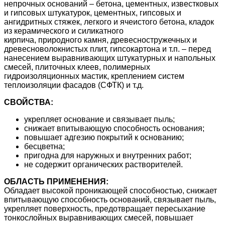
непрочных оснований – бетона, цементных, известковых
и гипсовых штукатурок, цементных, гипсовых и
ангидритных стяжек, легкого и ячеистого бетона, кладок
из керамического и силикатного
кирпича, природного камня, древесностружечных и
древесноволокнистых плит, гипсокартона и т.п. – перед
нанесением выравнивающих штукатурных и напольных
смесей, плиточных клеев, полимерных
гидроизоляционных мастик, креплением систем
теплоизоляции фасадов (СФТК) и т.д.
СВОЙСТВА:
укрепляет основание и связывает пыль;
снижает впитывающую способность основания;
повышает адгезию покрытий к основанию;
бесцветна;
пригодна для наружных и внутренних работ;
не содержит органических растворителей.
ОБЛАСТЬ ПРИМЕНЕНИЯ:
Обладает высокой проникающей способностью, снижает
впитывающую способность оснований, связывает пыль,
укрепляет поверхность, предотвращает пересыхание
тонкослойных выравнивающих смесей, повышает