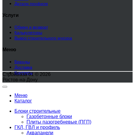
Детали профиля
Услуги
Обмен и возврат
Калькуляторы
Вывоз строительного мусора
Меню
Бренды
Доставка
Контакты
СтройБаза 61 © 2026
Ростов-на-Дону
Меню
Каталог
Блоки строительные
Газобетонные блоки
Плиты пазогребневые (ПГП)
ГКЛ, ГВЛ и профиль
Аквапанели