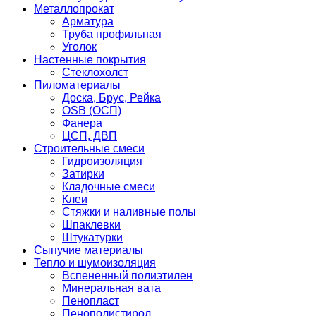
Металлопрокат
Арматура
Труба профильная
Уголок
Настенные покрытия
Стеклохолст
Пиломатериалы
Доска, Брус, Рейка
OSB (ОСП)
Фанера
ЦСП, ДВП
Строительные смеси
Гидроизоляция
Затирки
Кладочные смеси
Клеи
Стяжки и наливные полы
Шпаклевки
Штукатурки
Сыпучие материалы
Тепло и шумоизоляция
Вспененный полиэтилен
Минеральная вата
Пенопласт
Пенополистирол