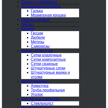
Грунты и удобрения
Декоративный камень
Галька
Мраморная крошка
Кабель силовой
Кирпич
Крепеж
Гвозди
Дюбели
Метизы
Саморезы
Маяки, сетки и др.
Сетки кладочные
Сетки композитные
Сетки сварные
Штукатурные сетки
Штукатурные маяки и
уголки
Металлопрокат
Арматура
Труба профильная
Уголок
Настенные покрытия
Стеклохолст
Пиломатериалы