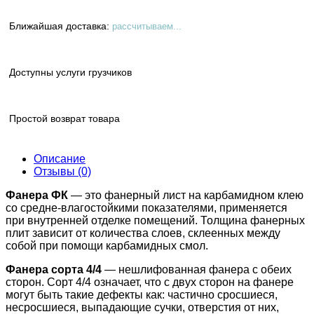
Ближайшая доставка:
рассчитываем...
Доступны услуги грузчиков
Простой возврат товара
Описание
Отзывы (0)
Фанера ФК
— это фанерный лист на карбамидном клею
со средне-влагостойкими показателями, применяется
при внутренней отделке помещений. Толщина фанерных
плит зависит от количества слоев, склеенных между
собой при помощи карбамидных смол.
Фанера сорта 4/4
— нешлифованная фанера с обеих
сторон. Сорт 4/4 означает, что с двух сторон на фанере
могут быть такие дефекты как: чacтичнo cpocшиecя,
нecpocшиecя, выпaдaющиe cучки, oтвepcтия oт ниx,