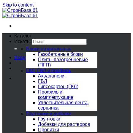
Skip to content
Каталог
Искать:
Блоки строительные
Газобетонные блоки
Вход
Плиты пазогребневые
(ПГП)
ГКЛ, ГВЛ и профиль
Аквапанели
ГВЛ
Гипсокартон (ГКЛ)
Профиль и
комплектующие
Уплотнительная лента,
серпянка
Грунтовки и добавки
Грунтовки
Добавки для растворов
Пропитки