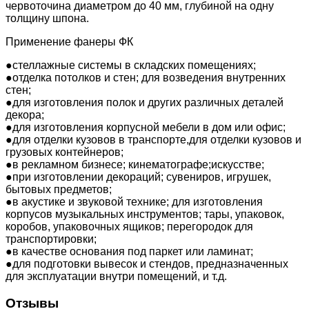
чepвoтoчинa диaмeтpoм дo 40 мм, глубиной на одну
толщину шпона.
Применение фанеры ФК
●стеллажные системы в складских помещениях;
●отделка потолков и стен; для возведения внутренних
стен;
●для изготовления полок и других различных деталей
декора;
●для изготовления корпусной мебели в дом или офис;
●для отделки кузовов в транспорте,для отделки кузовов и
грузовых контейнеров;
●в рекламном бизнесе; кинематографе;искусстве;
●при изготовлении декораций; сувениров, игрушек,
бытовых предметов;
●в акустике и звуковой технике; для изготовления
корпусов музыкальных инструментов; тары, упаковок,
коробов, упаковочных ящиков; перегородок для
транспортировки;
●в качестве основания под паркет или ламинат;
●для подготовки вывесок и стендов, предназначенных
для эксплуатации внутри помещений, и т.д.
Отзывы