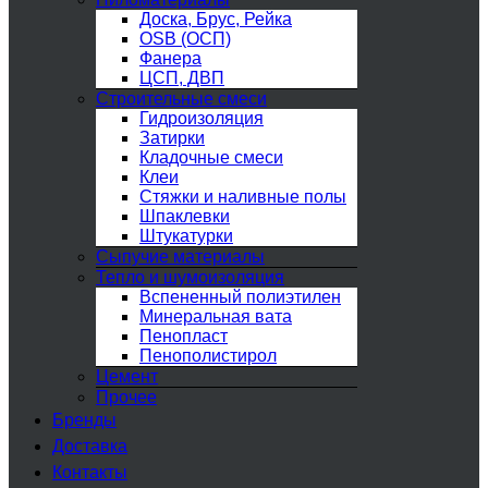
Доска, Брус, Рейка
OSB (ОСП)
Фанера
ЦСП, ДВП
Строительные смеси
Гидроизоляция
Затирки
Кладочные смеси
Клеи
Стяжки и наливные полы
Шпаклевки
Штукатурки
Сыпучие материалы
Тепло и шумоизоляция
Вспененный полиэтилен
Минеральная вата
Пенопласт
Пенополистирол
Цемент
Прочее
Бренды
Доставка
Контакты