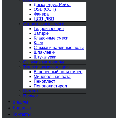
Доска, Брус, Рейка
OSB (ОСП)
Фанера
ЦСП, ДВП
Строительные смеси
Гидроизоляция
Затирки
Кладочные смеси
Клеи
Стяжки и наливные полы
Шпаклевки
Штукатурки
Сыпучие материалы
Тепло и шумоизоляция
Вспененный полиэтилен
Минеральная вата
Пенопласт
Пенополистирол
Цемент
Прочее
Бренды
Доставка
Контакты