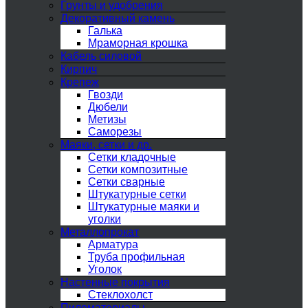
Грунты и удобрения
Декоративный камень
Галька
Мраморная крошка
Кабель силовой
Кирпич
Крепеж
Гвозди
Дюбели
Метизы
Саморезы
Маяки, сетки и др.
Сетки кладочные
Сетки композитные
Сетки сварные
Штукатурные сетки
Штукатурные маяки и
уголки
Металлопрокат
Арматура
Труба профильная
Уголок
Настенные покрытия
Стеклохолст
Пиломатериалы