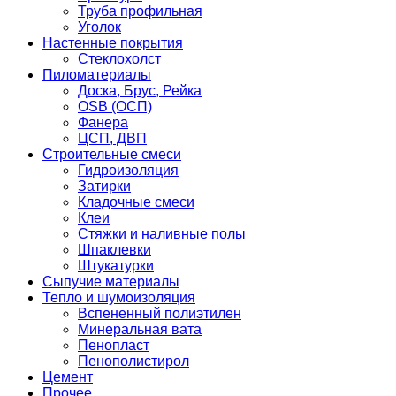
Труба профильная
Уголок
Настенные покрытия
Стеклохолст
Пиломатериалы
Доска, Брус, Рейка
OSB (ОСП)
Фанера
ЦСП, ДВП
Строительные смеси
Гидроизоляция
Затирки
Кладочные смеси
Клеи
Стяжки и наливные полы
Шпаклевки
Штукатурки
Сыпучие материалы
Тепло и шумоизоляция
Вспененный полиэтилен
Минеральная вата
Пенопласт
Пенополистирол
Цемент
Прочее