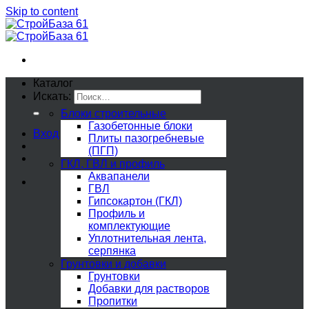
Skip to content
Каталог
Искать:
Блоки строительные
Газобетонные блоки
Вход
Плиты пазогребневые
(ПГП)
ГКЛ, ГВЛ и профиль
Аквапанели
ГВЛ
Гипсокартон (ГКЛ)
Профиль и
комплектующие
Уплотнительная лента,
серпянка
Грунтовки и добавки
Грунтовки
Добавки для растворов
Пропитки