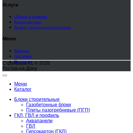
Услуги
Обмен и возврат
Калькуляторы
Вывоз строительного мусора
Меню
Бренды
Доставка
Контакты
СтройБаза 61 © 2026
Ростов-на-Дону
Меню
Каталог
Блоки строительные
Газобетонные блоки
Плиты пазогребневые (ПГП)
ГКЛ, ГВЛ и профиль
Аквапанели
ГВЛ
Гипсокартон (ГКЛ)