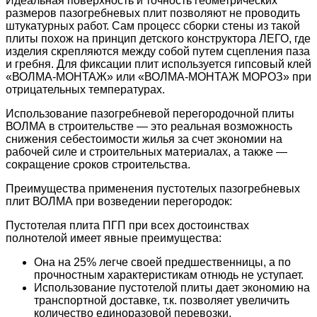
Идеальная поверхность и точность геометрических
размеров пазогребневых плит позволяют не проводить
штукатурных работ. Сам процесс сборки стены из такой
плиты похож на принцип детского конструктора ЛЕГО, где
изделия скрепляются между собой путем сцепления паза
и гребня. Для фиксации плит используется гипсовый клей
«ВОЛМА-МОНТАЖ» или «ВОЛМА-МОНТАЖ МОРОЗ» при
отрицательных температурах.
Использование пазогребневой перегородочной плиты
ВОЛМА в строительстве — это реальная возможность
снижения себестоимости жилья за счет экономии на
рабочей силе и строительных материалах, а также —
сокращение сроков строительства.
Преимущества применения пустотелых пазогребневых
плит ВОЛМА при возведении перегородок:
Пустотелая плита ПГП при всех достоинствах
полнотелой имеет явные преимущества:
Она на 25% легче своей предшественницы, а по
прочностным характеристикам отнюдь не уступает.
Использование пустотелой плиты дает экономию на
транспортной доставке, т.к. позволяет увеличить
количество единоразовой перевозки.