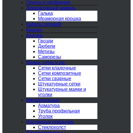
Грунты и удобрения
Декоративный камень
Галька
Мраморная крошка
Кабель силовой
Кирпич
Крепеж
Гвозди
Дюбели
Метизы
Саморезы
Маяки, сетки и др.
Сетки кладочные
Сетки композитные
Сетки сварные
Штукатурные сетки
Штукатурные маяки и
уголки
Металлопрокат
Арматура
Труба профильная
Уголок
Настенные покрытия
Стеклохолст
Пиломатериалы