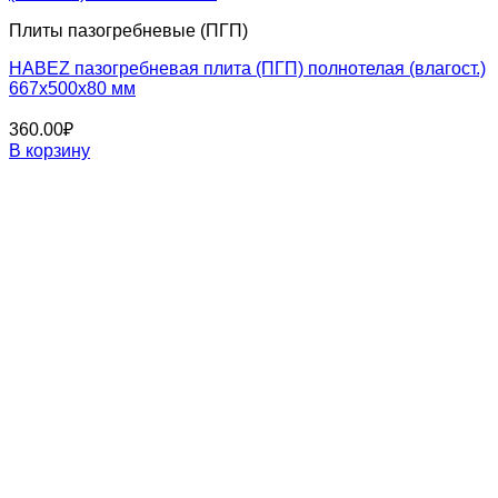
Плиты пазогребневые (ПГП)
HABEZ пазогребневая плита (ПГП) полнотелая (влагост.)
667x500x80 мм
360.00
₽
В корзину