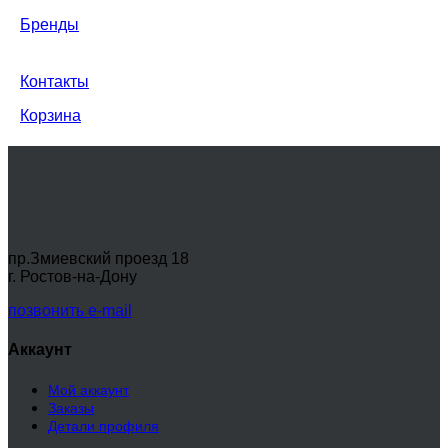
Бренды
Контакты
Корзина
пр.Змиевский проезд 18
г. Ростов-на-Дону
позвонить
e-mail
Аккаунт
Мой аккаунт
Заказы
Детали профиля