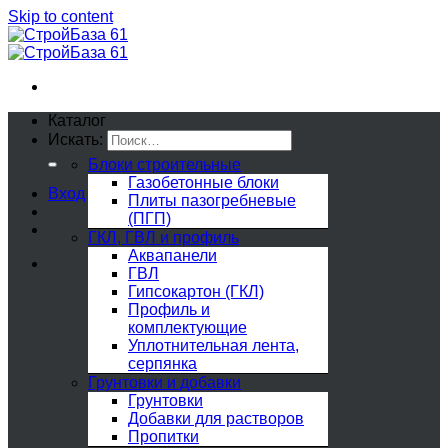
Skip to content
Каталог
Искать:
Блоки строительные
Газобетонные блоки
Вход
Плиты пазогребневые
(ПГП)
ГКЛ, ГВЛ и профиль
Аквапанели
ГВЛ
Гипсокартон (ГКЛ)
Профиль и
комплектующие
Уплотнительная лента,
серпянка
Грунтовки и добавки
Грунтовки
Добавки для растворов
Пропитки