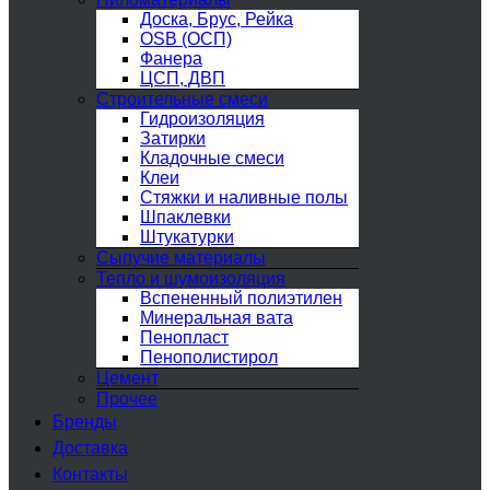
Доска, Брус, Рейка
OSB (ОСП)
Фанера
ЦСП, ДВП
Строительные смеси
Гидроизоляция
Затирки
Кладочные смеси
Клеи
Стяжки и наливные полы
Шпаклевки
Штукатурки
Сыпучие материалы
Тепло и шумоизоляция
Вспененный полиэтилен
Минеральная вата
Пенопласт
Пенополистирол
Цемент
Прочее
Бренды
Доставка
Контакты