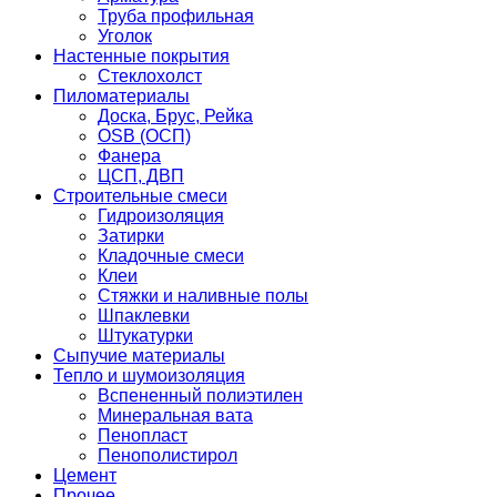
Труба профильная
Уголок
Настенные покрытия
Стеклохолст
Пиломатериалы
Доска, Брус, Рейка
OSB (ОСП)
Фанера
ЦСП, ДВП
Строительные смеси
Гидроизоляция
Затирки
Кладочные смеси
Клеи
Стяжки и наливные полы
Шпаклевки
Штукатурки
Сыпучие материалы
Тепло и шумоизоляция
Вспененный полиэтилен
Минеральная вата
Пенопласт
Пенополистирол
Цемент
Прочее