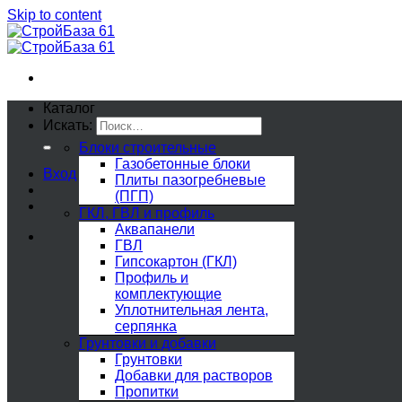
Skip to content
Каталог
Искать:
Блоки строительные
Газобетонные блоки
Вход
Плиты пазогребневые
(ПГП)
ГКЛ, ГВЛ и профиль
Аквапанели
ГВЛ
Гипсокартон (ГКЛ)
Профиль и
комплектующие
Уплотнительная лента,
серпянка
Грунтовки и добавки
Грунтовки
Добавки для растворов
Пропитки