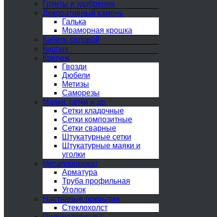
Грунты и удобрения
Декоративный камень
Галька
Мраморная крошка
Кабель силовой
Кирпич
Крепеж
Гвозди
Дюбели
Метизы
Саморезы
Маяки, сетки и др.
Сетки кладочные
Сетки композитные
Сетки сварные
Штукатурные сетки
Штукатурные маяки и
уголки
Металлопрокат
Арматура
Труба профильная
Уголок
Настенные покрытия
Стеклохолст
Пиломатериалы