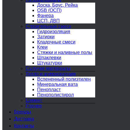
Доска, Брус, Рейка
OSB (ОСП)
Фанера
ЦСП, ДВП
Строительные смеси
Гидроизоляция
Затирки
Кладочные смеси
Клеи
Стяжки и наливные полы
Шпаклевки
Штукатурки
Сыпучие материалы
Тепло и шумоизоляция
Вспененный полиэтилен
Минеральная вата
Пенопласт
Пенополистирол
Цемент
Прочее
Бренды
Доставка
Контакты