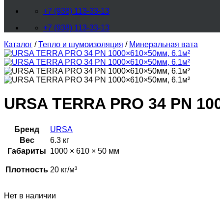
+7 (938) 113-33-13
+7 (938) 113-33-13
Каталог
/
Тепло и шумоизоляция
/
Минеральная вата
URSA TERRA PRO 34 PN 100
Бренд
URSA
Вес
6.3 кг
Габариты
1000 × 610 × 50 мм
Плотность
20 кг/м³
Нет в наличии