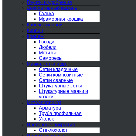
Грунты и удобрения
Декоративный камень
Галька
Мраморная крошка
Кабель силовой
Кирпич
Крепеж
Гвозди
Дюбели
Метизы
Саморезы
Маяки, сетки и др.
Сетки кладочные
Сетки композитные
Сетки сварные
Штукатурные сетки
Штукатурные маяки и
уголки
Металлопрокат
Арматура
Труба профильная
Уголок
Настенные покрытия
Стеклохолст
Пиломатериалы