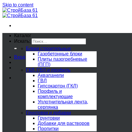
Skip to content
Каталог
Искать:
Блоки строительные
Газобетонные блоки
Вход
Плиты пазогребневые
(ПГП)
ГКЛ, ГВЛ и профиль
Аквапанели
ГВЛ
Гипсокартон (ГКЛ)
Профиль и
комплектующие
Уплотнительная лента,
серпянка
Грунтовки и добавки
Грунтовки
Добавки для растворов
Пропитки