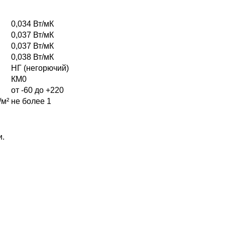
0,034 Вт/мК
0,037 Вт/мК
0,037 Вт/мК
0,038 Вт/мК
НГ (негорючий)
КМ0
от -60 до +220
/м²
не более 1
и.