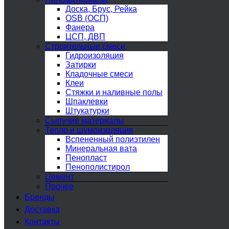
Доска, Брус, Рейка
OSB (ОСП)
Фанера
ЦСП, ДВП
Строительные смеси
Гидроизоляция
Затирки
Кладочные смеси
Клеи
Стяжки и наливные полы
Шпаклевки
Штукатурки
Сыпучие материалы
Тепло и шумоизоляция
Вспененный полиэтилен
Минеральная вата
Пенопласт
Пенополистирол
Цемент
Прочее
Бренды
Доставка
Контакты