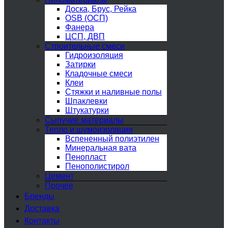
Доска, Брус, Рейка
OSB (ОСП)
Фанера
ЦСП, ДВП
Строительные смеси
Гидроизоляция
Затирки
Кладочные смеси
Клеи
Стяжки и наливные полы
Шпаклевки
Штукатурки
Сыпучие материалы
Тепло и шумоизоляция
Вспененный полиэтилен
Минеральная вата
Пенопласт
Пенополистирол
Цемент
Прочее
Бренды
Доставка
Контакты