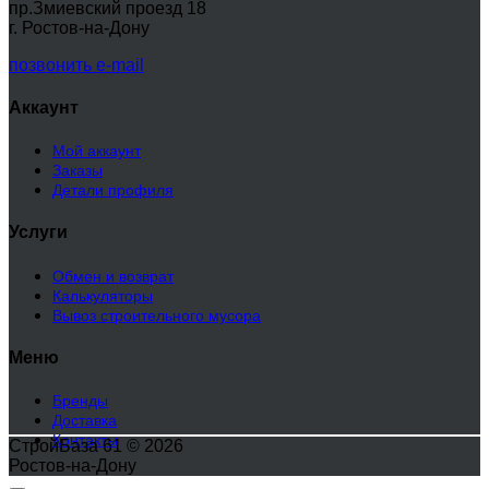
пр.Змиевский проезд 18
г. Ростов-на-Дону
позвонить
e-mail
Аккаунт
Мой аккаунт
Заказы
Детали профиля
Услуги
Обмен и возврат
Калькуляторы
Вывоз строительного мусора
Меню
Бренды
Доставка
Контакты
СтройБаза 61 © 2026
Ростов-на-Дону