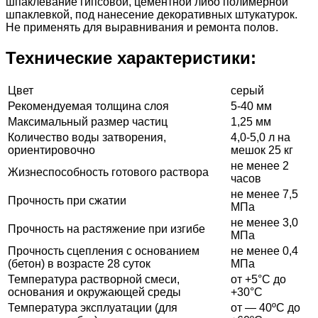
шпаклевание гипсовой, цементной либо полимерной
шпаклевкой, под нанесение декоративных штукатурок.
Не применять для выравнивания и ремонта полов.
Технические характеристики:
Цвет
серый
Рекомендуемая толщина слоя
5-40 мм
Максимальный размер частиц
1,25 мм
Количество воды затворения,
4,0-5,0 л на
ориентировочно
мешок 25 кг
не менее 2
Жизнеспособность готового раствора
часов
не менее 7,5
Прочность при сжатии
МПа
не менее 3,0
Прочность на растяжение при изгибе
МПа
Прочность сцепления с основанием
не менее 0,4
(бетон) в возрасте 28 суток
МПа
Температура растворной смеси,
от +5°С до
основания и окружающей среды
+30°С
Температура эксплуатации (для
от — 40ºС до