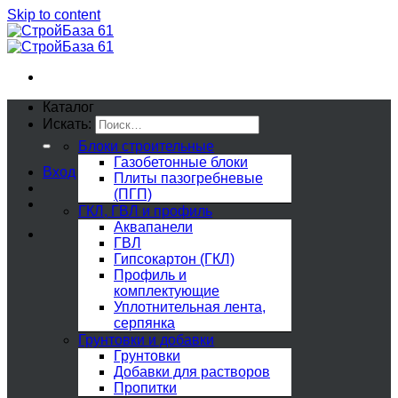
Skip to content
Каталог
Искать:
Блоки строительные
Газобетонные блоки
Вход
Плиты пазогребневые
(ПГП)
ГКЛ, ГВЛ и профиль
Аквапанели
ГВЛ
Гипсокартон (ГКЛ)
Профиль и
комплектующие
Уплотнительная лента,
серпянка
Грунтовки и добавки
Грунтовки
Добавки для растворов
Пропитки