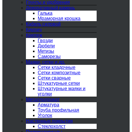
Грунты и удобрения
Декоративный камень
Галька
Мраморная крошка
Кабель силовой
Кирпич
Крепеж
Гвозди
Дюбели
Метизы
Саморезы
Маяки, сетки и др.
Сетки кладочные
Сетки композитные
Сетки сварные
Штукатурные сетки
Штукатурные маяки и
уголки
Металлопрокат
Арматура
Труба профильная
Уголок
Настенные покрытия
Стеклохолст
Пиломатериалы